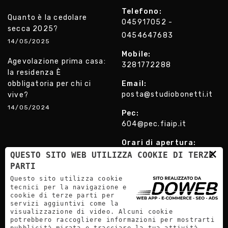
Telefono:
Quanto è la cedolare
045917052 -
secca 2025?
0454647683
14/05/2025
Mobile:
Agevolazione prima casa:
3281772288
la residenza È
obbligatoria per chi ci
Email:
posta@studiobonetti.it
vive?
14/05/2024
Pec:
604@pec.fiaip.it
Orari di apertura:
×
Lunedì - Venerdì: 09:30 -
QUESTO SITO WEB UTILIZZA COOKIE DI TERZE
PARTI
12:30 15:30 - 19:00
Questo sito utilizza cookie
Sabato solo su
tecnici per la navigazione e
appuntamento
cookie di terze parti per
servizi aggiuntivi come la
visualizzazione di video. Alcuni cookie
potrebbero raccogliere informazioni per mostrarti